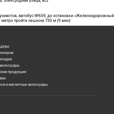
а, Электродная улица, 8с2
нтузиастов, автобус №659, до остановки «Железнодорожный
т метро пройти пешком 730 м (9 мин)
лдеры
ионеров
акладки
 аксессуары
ская продукция
аки
ся и магнитные аксессуары