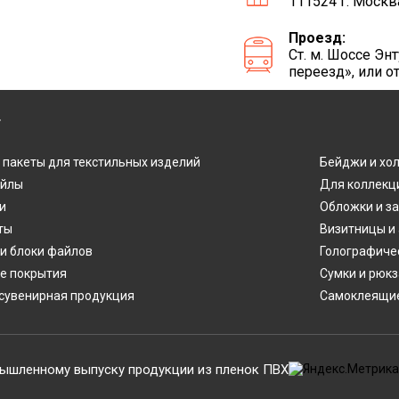
111524 г. Москв
Проезд:
Ст. м. Шоссе Э
переезд», или о
Г
 пакеты для текстильных изделий
Бейджи и хо
айлы
Для коллекц
и
Обложки и з
ты
Визитницы и
и блоки файлов
Голографиче
е покрытия
Сумки и рюкз
сувенирная продукция
Самоклеящие
ышленному выпуску продукции из пленок ПВХ