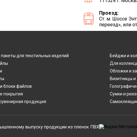
111524 г. Москв
Проезд:
Ст. м. Шоссе Э
переезд», или о
Г
 пакеты для текстильных изделий
Бейджи и хо
айлы
Для коллекц
и
Обложки и з
ты
Визитницы и
и блоки файлов
Голографиче
е покрытия
Сумки и рюкз
сувенирная продукция
Самоклеящие
ышленному выпуску продукции из пленок ПВХ