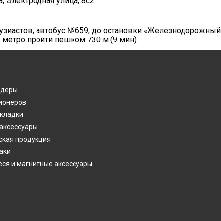
а, Электродная улица, 8с2
нтузиастов, автобус №659, до остановки «Железнодорожный
т метро пройти пешком 730 м (9 мин)
лдеры
ионеров
акладки
 аксессуары
ская продукция
аки
ся и магнитные аксессуары