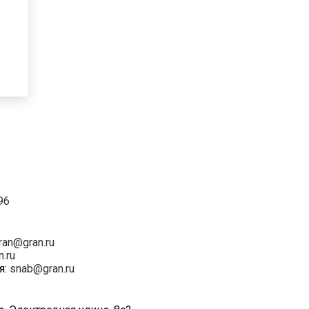
96
ran@gran.ru
n.ru
я:
snab@gran.ru