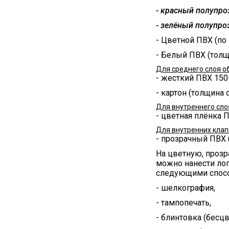
- красный полупр
- зелёный полупр
- Цветной ПВХ (по
- Белый ПВХ (толщ
Для среднего слоя о
- жесткий ПВХ 150
- картон (толщина 
Для внутреннего сло
- цветная плёнка 
Для внутренних клап
- прозрачный ПВХ 
На цветную, проз
можно нанести лог
следующими спос
- шелкография,
- тампопечать,
- блинтовка (бесцв