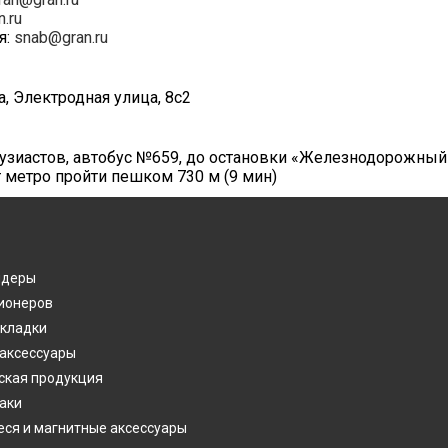
n.ru
я:
snab@gran.ru
а, Электродная улица, 8с2
нтузиастов, автобус №659, до остановки «Железнодорожный
т метро пройти пешком 730 м (9 мин)
лдеры
ионеров
акладки
 аксессуары
ская продукция
аки
ся и магнитные аксессуары