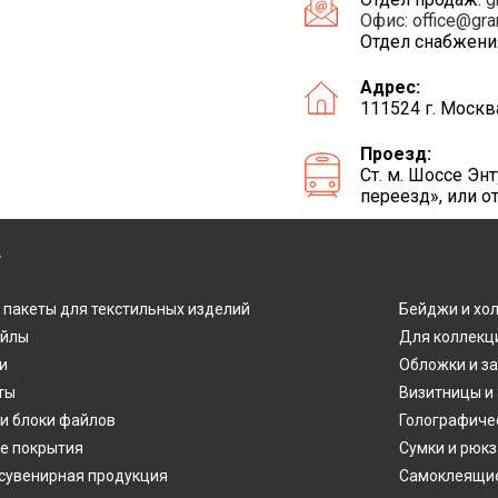
Офис:
office@gra
Отдел снабжени
Адрес:
111524 г. Москв
Проезд:
Ст. м. Шоссе Э
переезд», или о
Г
 пакеты для текстильных изделий
Бейджи и хо
айлы
Для коллекц
и
Обложки и з
ты
Визитницы и
и блоки файлов
Голографиче
е покрытия
Сумки и рюкз
сувенирная продукция
Самоклеящие