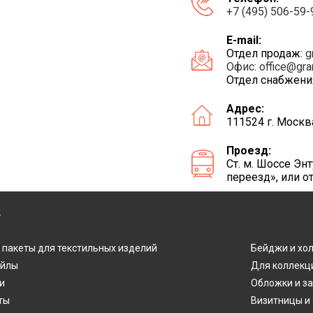
+7 (495) 506-59-
E-mail:
Отдел продаж:
g
Офис:
office@gra
Отдел снабжени
Адрес:
111524 г. Москв
Проезд:
Ст. м. Шоссе Э
переезд», или о
Г
 пакеты для текстильных изделий
Бейджи и хо
айлы
Для коллекц
и
Обложки и з
ты
Визитницы и