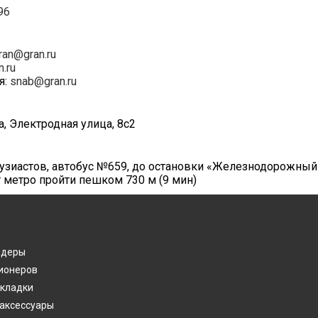
96
ran@gran.ru
n.ru
я:
snab@gran.ru
а, Электродная улица, 8с2
нтузиастов, автобус №659, до остановки «Железнодорожный
т метро пройти пешком 730 м (9 мин)
лдеры
ионеров
акладки
 аксессуары