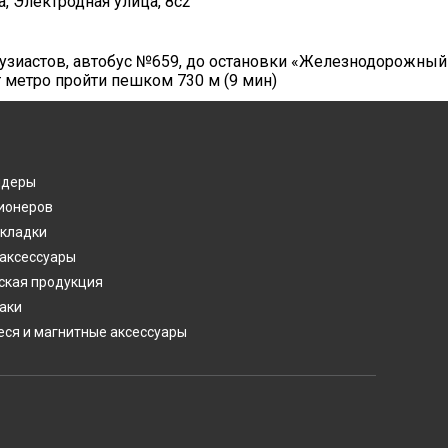
а, Электродная улица, 8с2
нтузиастов, автобус №659, до остановки «Железнодорожный
т метро пройти пешком 730 м (9 мин)
лдеры
ионеров
акладки
 аксессуары
ская продукция
аки
ся и магнитные аксессуары