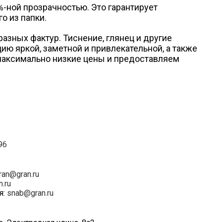
-ной прозрачностью. Это гарантирует
о из папки.
зных фактур. Тиснение, глянец и другие
ю яркой, заметной и привлекательной, а также
максимально низкие цены и предоставляем
96
ran@gran.ru
n.ru
я:
snab@gran.ru