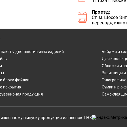
111524 г. Москв
Проезд:
Ст. м. Шоссе Э
переезд», или о
Г
 пакеты для текстильных изделий
Бейджи и хо
айлы
Для коллекц
и
Обложки и з
ты
Визитницы и
и блоки файлов
Голографиче
е покрытия
Сумки и рюкз
сувенирная продукция
Самоклеящие
ышленному выпуску продукции из пленок ПВХ