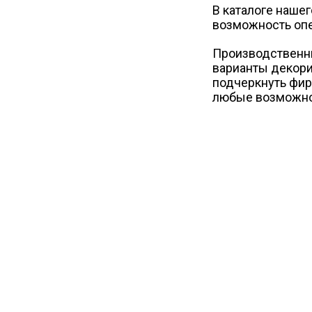
В каталоге наше
возможность опе
Производственны
варианты декори
подчеркнуть фир
любые возможнос