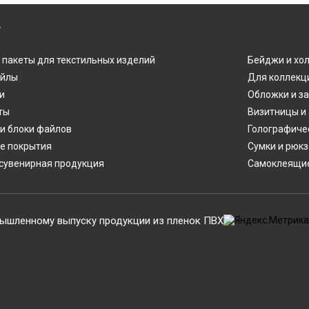
Г
 пакеты для текстильных изделий
Бейджи и хо
айлы
Для коллекц
и
Обложки и з
ты
Визитницы и
и блоки файлов
Голографиче
е покрытия
Сумки и рюкз
сувенирная продукция
Самоклеящие
ышленному выпуску продукции из пленок ПВХ