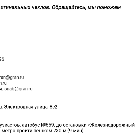
ригинальных чехлов. Обращайтесь, мы поможем
96
ran@gran.ru
n.ru
я:
snab@gran.ru
а, Электродная улица, 8с2
нтузиастов, автобус №659, до остановки «Железнодорожный
т метро пройти пешком 730 м (9 мин)