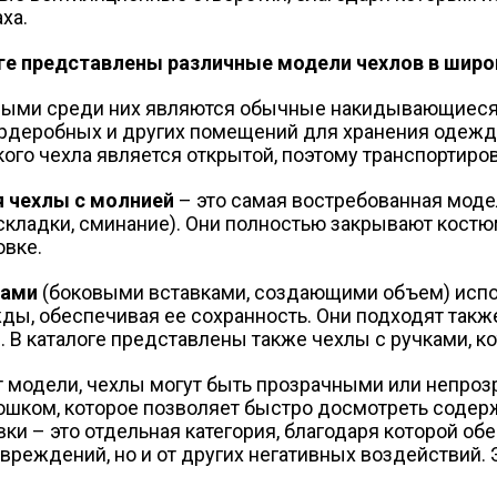
ха.
ге представлены различные модели чехлов в широ
ыми среди них являются обычные накидывающиеся ч
рдеробных и других помещений для хранения одежд
кого чехла является открытой, поэтому транспортиро
 чехлы с молнией
– это самая востребованная мод
складки, сминание). Они полностью закрывают костюм
овке.
цами
(боковыми вставками, создающими объем) испо
ды, обеспечивая ее сохранность. Они подходят такж
 В каталоге представлены также чехлы с ручками, ко
т модели, чехлы могут быть прозрачными или непро
шком, которое позволяет быстро досмотреть содерж
ки – это отдельная категория, благодаря которой об
вреждений, но и от других негативных воздействий. 